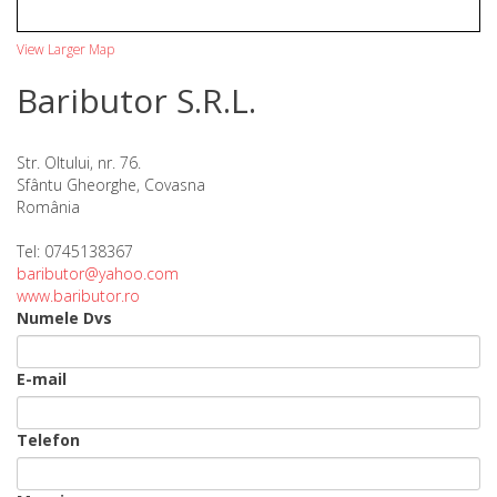
View Larger Map
Baributor S.R.L.
Str. Oltului, nr. 76.
Sfântu Gheorghe, Covasna
România
Tel: 0745138367
baributor@yahoo.com
www.baributor.ro
Numele Dvs
E-mail
Telefon