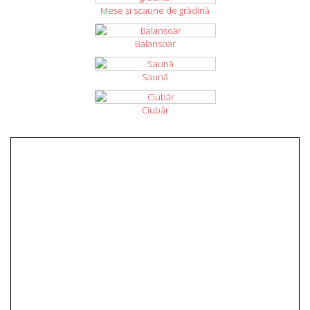
Mese și scaune de grădină
Balansoar
Saună
Ciubăr